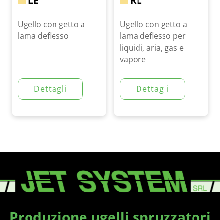
LE
RL
Ugello con getto a
Ugello con getto a
lama deflesso
lama deflesso per
liquidi, aria, gas e
vapore
Dettagli
Dettagli
Produzione ugelli spruzzatori