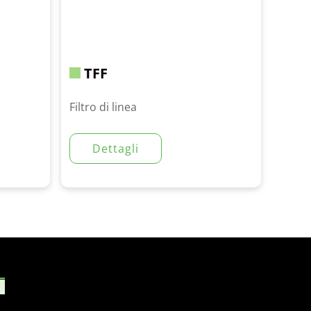
TFF
Filtro di linea
Dettagli