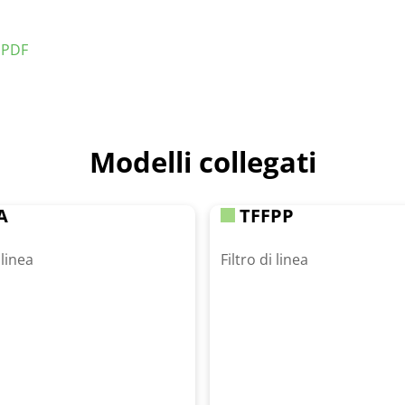
n PDF
Modelli collegati
A
TFFPP
 linea
Filtro di linea